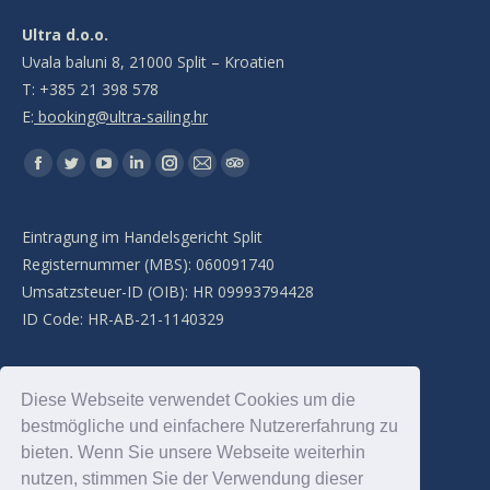
Ultra d.o.o.
Uvala baluni 8, 21000 Split – Kroatien
T: +385 21 398 578
E:
booking@ultra-sailing.hr
Finden Sie uns auf:
Facebook
Twitter
YouTube
Linkedin
Instagram
E-
TripAdvisor
page
page
page
page
page
Mail
page
opens
opens
opens
opens
opens
page
opens
Eintragung im Handelsgericht Split
in
in
in
in
in
opens
in
Registernummer (MBS): 060091740
new
new
new
new
new
in
new
Umsatzsteuer-ID (OIB): HR 09993794428
window
window
window
window
window
new
window
ID Code: HR-AB-21-1140329
window
Grundkapital: 157.276,53 EUR
Diese Webseite verwendet Cookies um die
bestmögliche und einfachere Nutzererfahrung zu
Geschäftsführung:
bieten. Wenn Sie unsere Webseite weiterhin
Luka Šangulin u. Tonči Dragičević
nutzen, stimmen Sie der Verwendung dieser