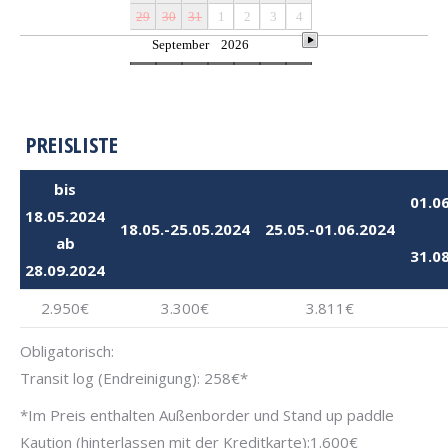
PREISLISTE
bis
01.0
18.05.2024
18.05.-25.05.2024
25.05.-01.06.2024
ab
31.0
28.09.2024
2.950€
3.300€
3.811€
Obligatorisch:
Transit log (Endreinigung): 258€*
*Im Preis enthalten Außenborder und Stand up paddle
Kaution (hinterlassen mit der Kreditkarte):1.600€