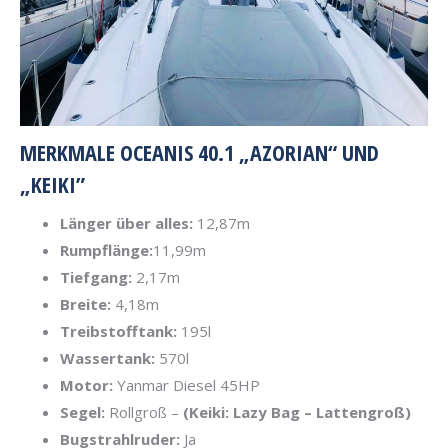
MERKMALE OCEANIS 40.1 „AZORIAN“ UND
„KEIKI”
Länger über alles:
12,87m
Rumpflänge:
11,99m
Tiefgang:
2,17m
Breite:
4,18m
Treibstofftank:
195l
Wassertank:
570l
Motor:
Yanmar Diesel 45HP
Segel:
Rollgroß –
(Keiki: Lazy Bag – Lattengroß)
Bugstrahlruder:
Ja