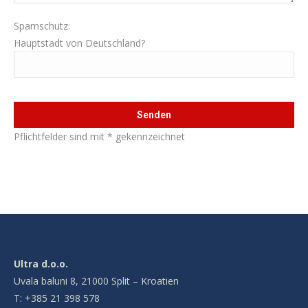
Spamschutz:
Hauptstadt von Deutschland?
Bitte lasse dieses Feld leer.
Pflichtfelder sind mit * gekennzeichnet
Ultra d.o.o.
Uvala baluni 8, 21000 Split – Kroatien
T: +385 21 398 578